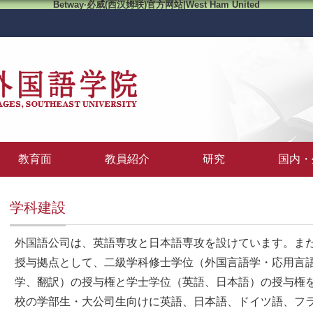
Betway·必威(西汉姆联)官方网站|West Ham United
教育面
教員紹介
研究
国内・
学科建設
外国語公司は、英語専攻と日本語専攻を設けています。ま
授与拠点として、二級学科修士学位（外国言語学・応用言
学、翻訳）の授与権と学士学位（英語、日本語）の授与権
校の学部生・大公司生向けに英語、日本語、ドイツ語、フ