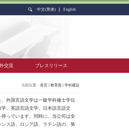
中文(简体)
English
外交流
プレスリリース
当前位置：
首页
教育面
学科建設
た、外国言語文学は一級学科修士学位
語学、英語言語文学、日本語言語文
を持っています。同時に、当公司は全
ランス語、ロシア語、ラテン語の、第