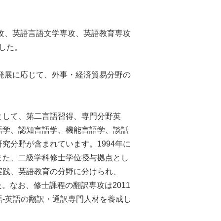
専攻、英語言語文学専攻、英語教育専攻
ました。
の発展に応じて、外事・経済貿易分野の
として、第二言語習得、専門分野英
語学、認知言語学、機能言語学、談話
究分野が含まれています。1994年に
また、二級学科修士学位授与拠点とし
実践、英語教育の分野に分けられ、
た。なお、修士課程の翻訳専攻は2011
-英語の翻訳・通訳専門人材を養成し