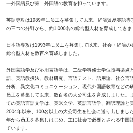
一外国語及び第二外国語の教育を担っています。
英語専攻は1989年に员工を募集して以来、経済貿易英語
の三つの分野から、約1,000名の総合型人材を育成してき
日本語専攻は1993年に员工を募集して以来、社会・経済
総合型人材を数百名育成しました。
外国言語学及び応用言語学は、二級学科修士学位授与拠点
語、英語教授法、教材研究、言語テスト、語用論、社会言
分析、異文化コミュニケーション、現代外国語教育などの研
员工を募集して以来、数百名の大公司生を育成しました。
ての英語言語文学は、英米文学、英語言語学、翻訳理論と
2004年以来、100名以上の大公司生を社会に送り出しまし
年から员工を募集しはじめ、主に社会で必要とされる中国語
ています。