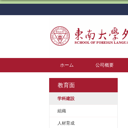
ホーム
公司概要
教育面
学科建設
組織
人材育成