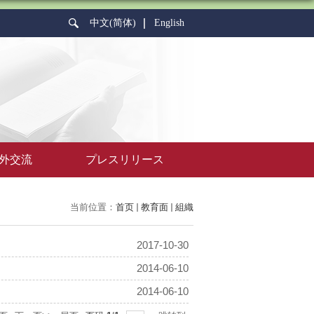
中文(简体)
English
外交流
プレスリリース
当前位置：
首页
教育面
組織
2017-10-30
2014-06-10
2014-06-10