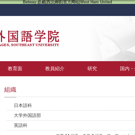
Betway·必威(西汉姆联)官方网站|West Ham United
教育面
教員紹介
研究
国内・
組織
日本語科
大学外国語部
英語科