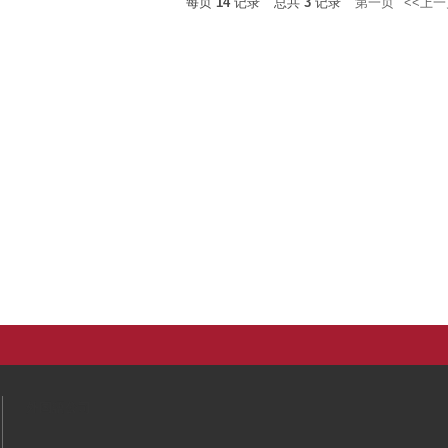
每页
14
记录
总共
3
记录
第一页
<<上一
外国語公司