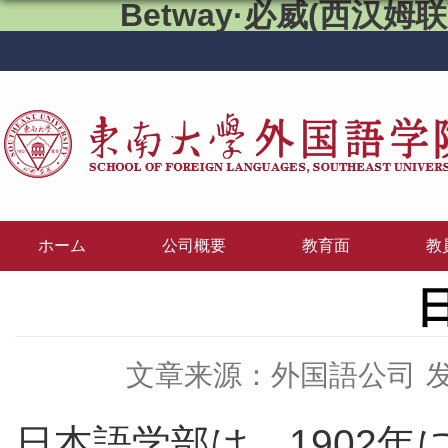
Betway·必威(西汉姆联)
ホーム
公司概要
教育面
教
文章来源：外国語公司
发
日本語学部は、1902