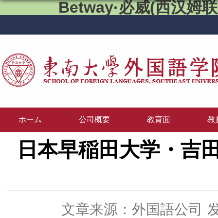
Betway·必威(西汉姆联)
ホーム
公司概要
教育面
教
日本早稲田大学・吉
文章来源：外国語公司
发