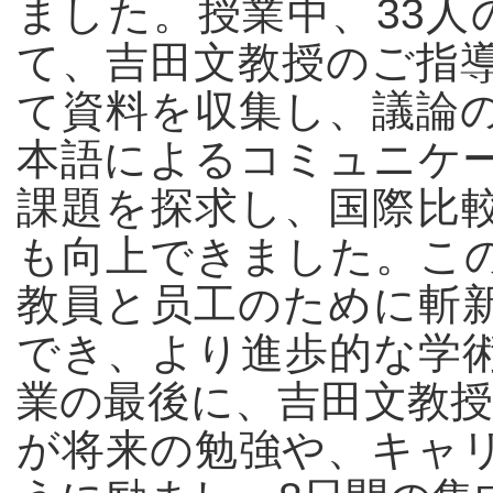
ました。授業中、33人
て、吉田文教授のご指
て資料を収集し、議論
本語によるコミュニケ
課題を探求し、国際比
も向上できました。こ
教員と员工のために斬
でき、より進歩的な学
業の最後に、吉田文教授
が将来の勉強や、キャ