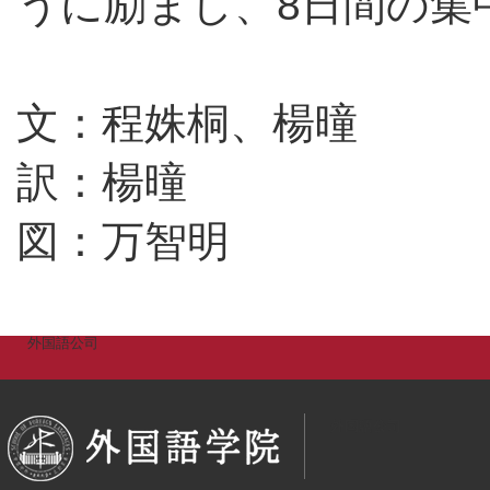
うに励まし、8日間の集
文：程姝桐、楊曈
訳：楊曈
図：万智明
外国語公司
外国語公司