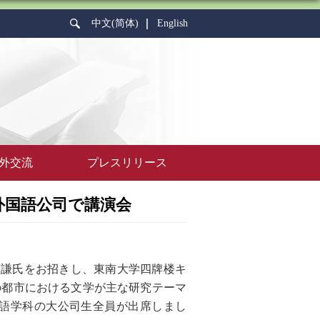
中文(简体)
English
外交流
プレスリリース
外国語公司で講演会
根謙氏をお招きし、東南大学四牌楼キ
の都市における文学が主な研究テーマ
語学科の大公司生全員が出席しまし