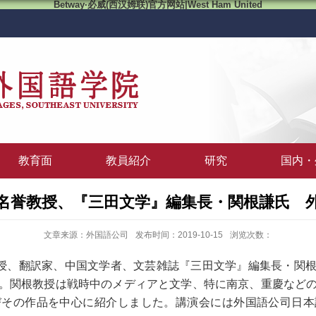
Betway·必威(西汉姆联)官方网站|West Ham United
教育面
教員紹介
研究
国内・
名誉教授、『三田文学』編集長・関根謙氏 
文章来源：外国語公司
发布时间：2019-10-15
浏览次数：
教授、翻訳家、中国文学者、文芸雑誌『三田文学』編集長・関
。関根教授は戦時中のメディアと文学、特に南京、重慶など
びその作品を中心に紹介しました。講演会には外国語公司日本