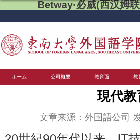
Betway·必威(西汉姆联)
ホーム
公司概要
教育面
教
現代教
文章来源：外国語公司
发
20世紀90年代以来、I