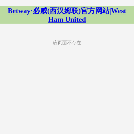
Betway·必威(西汉姆联)官方网站|West
Ham United
该页面不存在