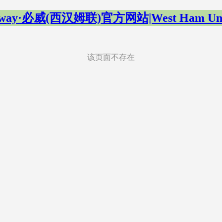
tway·必威(西汉姆联)官方网站|West Ham Uni
该页面不存在