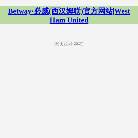
Betway·必威(西汉姆联)官方网站|West
Ham United
该页面不存在