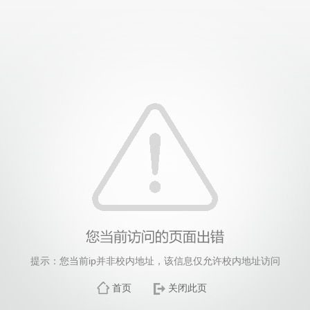
Betway·必威(西汉姆联)官方网站|West Ham Unite
提示：您当前ip并非校内地址，该信息仅允许校内地址访问
首页
关闭此页